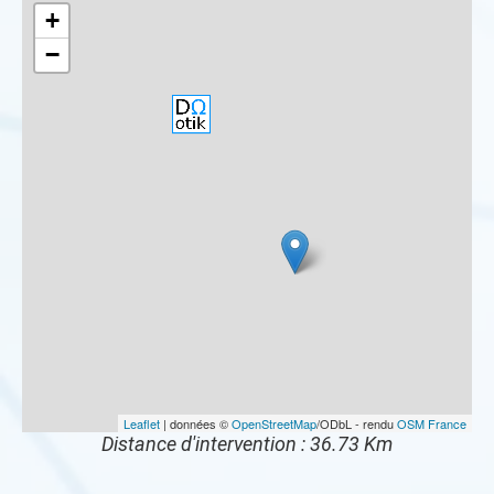
+
−
Leaflet
| données ©
OpenStreetMap
/ODbL - rendu
OSM France
Distance d'intervention : 36.73 Km