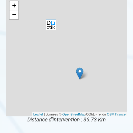
+
−
Leaflet
| données ©
OpenStreetMap
/ODbL - rendu
OSM France
Distance d'intervention : 36.73 Km