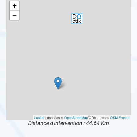
+
−
Leaflet
| données ©
OpenStreetMap
/ODbL - rendu
OSM France
Distance d'intervention : 44.64 Km