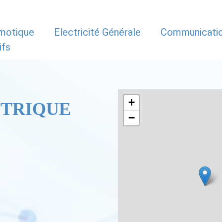
motique
Electricité Générale
Communicati
ifs
+
CTRIQUE
−