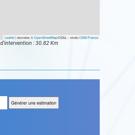
Leaflet
| données ©
OpenStreetMap
/ODbL - rendu
OSM France
d'intervention : 30.82 Km