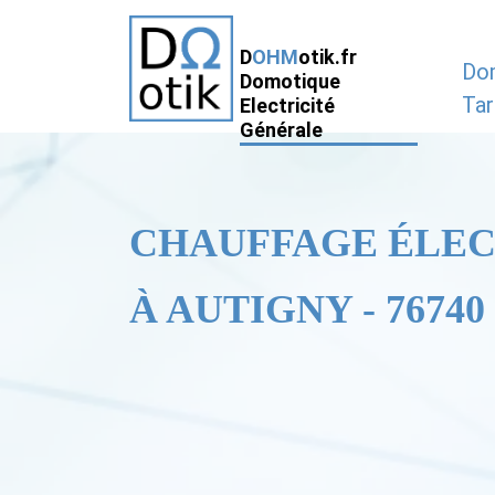
D
OHM
otik.fr
Do
Domotique
Tar
Electricité
Générale
CHAUFFAGE ÉLE
À AUTIGNY - 76740