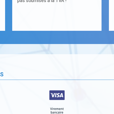
pas soumises à la TVA !
ÉS