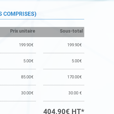
S COMPRISES)
Prix unitaire
Sous-total
199.90€
199.90€
5.00€
5.00€
85.00€
170.00€
30.00€
30.00 €
404.90€ HT*