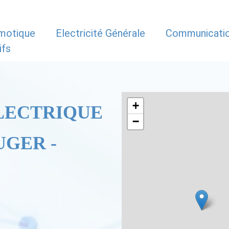
motique
Electricité Générale
Communicati
ifs
+
LECTRIQUE
−
UGER -