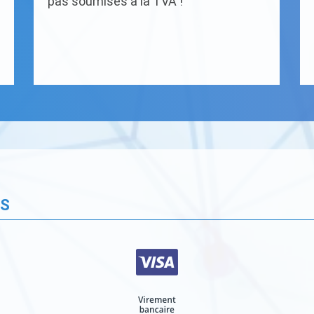
pas soumises à la TVA !
ÉS