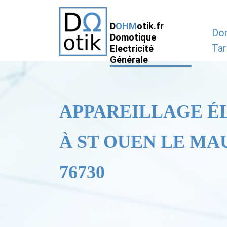
D
OHM
otik.fr
Do
Domotique
Tar
Electricité
Générale
APPAREILLAGE É
À ST OUEN LE MA
76730