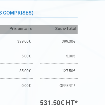
S COMPRISES)
Prix unitaire
Sous-total
399.00€
399.00€
5.00€
5.00€
85.00€
127.50€
0.00€
OFFERT !
531.50€ HT*