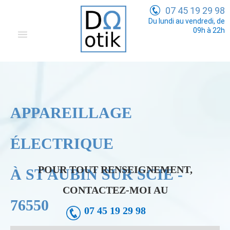
07 45 19 29 98
Du lundi au vendredi, de
09h à 22h
Domotique
Electricité Générale
Communication
APPAREILLAGE
Tarifs
ÉLECTRIQUE
POUR TOUT RENSEIGNEMENT,
À ST AUBIN SUR SCIE -
CONTACTEZ-MOI AU
76550
07 45 19 29 98