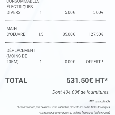
CONSOMMABLES
ÉLECTRIQUES
DIVERS
1
5.00€
5.00€
MAIN
D'OEUVRE
1.5
85.00€
127.50€
DÉPLACEMENT
(MOINS DE
20KM)
1
0.00€
OFFERT !
TOTAL
531.50€ HT*
Dont 404.00€ de fournitures.
*TVA non applicable
*Le tarif annoncé peut évoluer si votre installation présente des particularités techniques
*Sous réserve de l'évolution du tarif des fournitures (tarifs 09/2023)