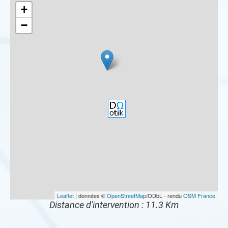
+
−
Leaflet
| données ©
OpenStreetMap
/ODbL - rendu
OSM France
Distance d'intervention : 11.3 Km