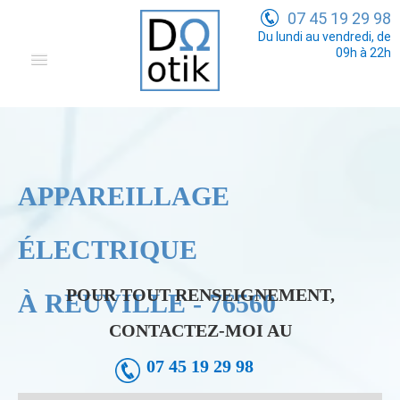
07 45 19 29 98
Du lundi au vendredi, de
09h à 22h
Domotique
Electricité Générale
Communication
APPAREILLAGE
Tarifs
ÉLECTRIQUE
POUR TOUT RENSEIGNEMENT,
À REUVILLE - 76560
CONTACTEZ-MOI AU
07 45 19 29 98