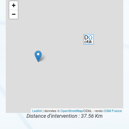
+
−
Leaflet
| données ©
OpenStreetMap
/ODbL - rendu
OSM France
Distance d'intervention : 37.56 Km