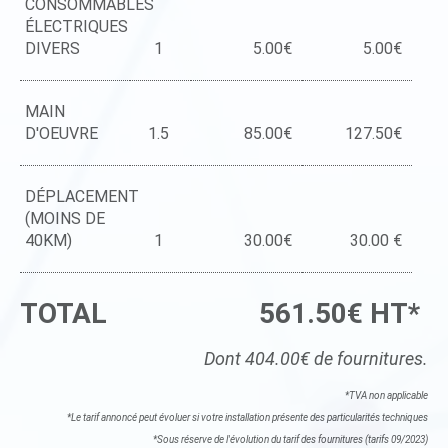
CONSOMMABLES
ÉLECTRIQUES
DIVERS
1
5.00€
5.00€
MAIN
D'OEUVRE
1.5
85.00€
127.50€
DÉPLACEMENT
(MOINS DE
40KM)
1
30.00€
30.00 €
TOTAL
561.50€ HT*
Dont 404.00€ de fournitures.
*TVA non applicable
*Le tarif annoncé peut évoluer si votre installation présente des particularités techniques
*Sous réserve de l'évolution du tarif des fournitures (tarifs 09/2023)