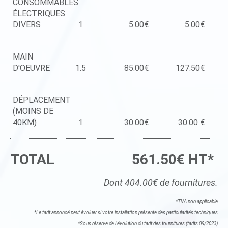
CONSOMMABLES
ÉLECTRIQUES
DIVERS
1
5.00€
5.00€
MAIN
D'OEUVRE
1.5
85.00€
127.50€
DÉPLACEMENT
(MOINS DE
40KM)
1
30.00€
30.00 €
TOTAL
561.50€ HT*
Dont 404.00€ de fournitures.
*TVA non applicable
*Le tarif annoncé peut évoluer si votre installation présente des particularités techniques
*Sous réserve de l'évolution du tarif des fournitures (tarifs 09/2023)