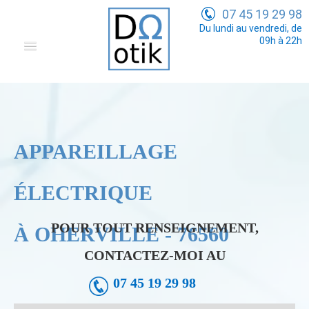
07 45 19 29 98
Du lundi au vendredi, de
09h à 22h
Domotique
Electricité Générale
Communication
APPAREILLAGE
Tarifs
ÉLECTRIQUE
POUR TOUT RENSEIGNEMENT,
À OHERVILLE - 76560
CONTACTEZ-MOI AU
07 45 19 29 98