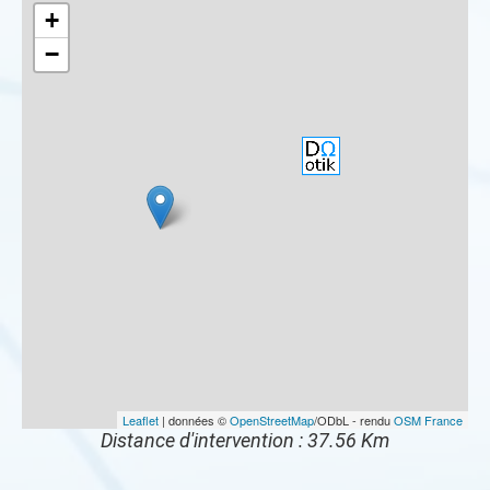
+
−
Leaflet
| données ©
OpenStreetMap
/ODbL - rendu
OSM France
Distance d'intervention : 37.56 Km