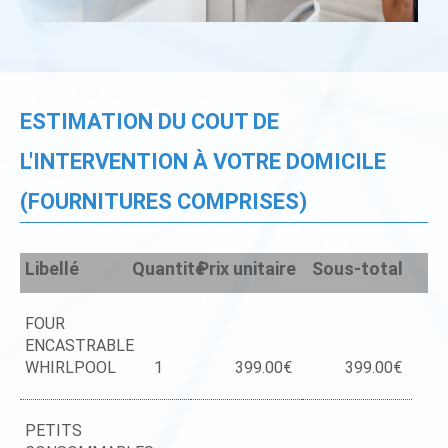
ESTIMATION DU COUT DE
L'INTERVENTION À VOTRE DOMICILE
(FOURNITURES COMPRISES)
Libellé
Quantité
Prix unitaire
Sous-total
FOUR
ENCASTRABLE
WHIRLPOOL
1
399.00€
399.00€
PETITS