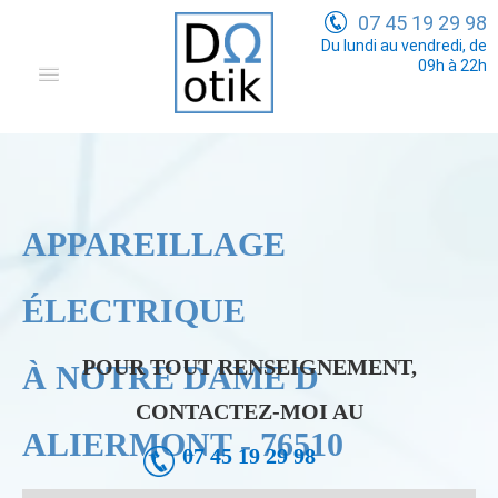
07 45 19 29 98
Du lundi au vendredi, de
09h à 22h
Domotique
Electricité Générale
Communication
APPAREILLAGE
Tarifs
ÉLECTRIQUE
POUR TOUT RENSEIGNEMENT,
À NOTRE DAME D
CONTACTEZ-MOI AU
ALIERMONT - 76510
07 45 19 29 98