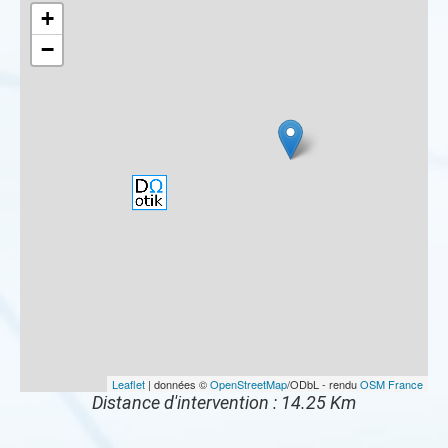
+
−
Leaflet
| données ©
OpenStreetMap
/ODbL - rendu
OSM France
Distance d'intervention : 14.25 Km