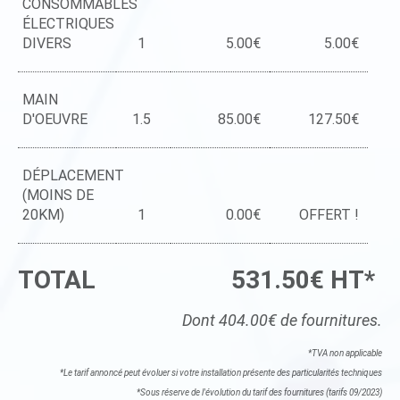
CONSOMMABLES
ÉLECTRIQUES
DIVERS
1
5.00€
5.00€
MAIN
D'OEUVRE
1.5
85.00€
127.50€
DÉPLACEMENT
(MOINS DE
20KM)
1
0.00€
OFFERT !
TOTAL
531.50€ HT*
Dont 404.00€ de fournitures.
*TVA non applicable
*Le tarif annoncé peut évoluer si votre installation présente des particularités techniques
*Sous réserve de l'évolution du tarif des fournitures (tarifs 09/2023)