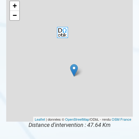
+
−
Leaflet
| données ©
OpenStreetMap
/ODbL - rendu
OSM France
Distance d'intervention : 47.64 Km