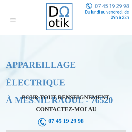
07 45 19 29 98
Du lundi au vendredi, de
09h à 22h
Domotique
Electricité Générale
Communication
APPAREILLAGE
Tarifs
ÉLECTRIQUE
POUR TOUT RENSEIGNEMENT,
À MESNIL RAOUL - 76520
CONTACTEZ-MOI AU
07 45 19 29 98