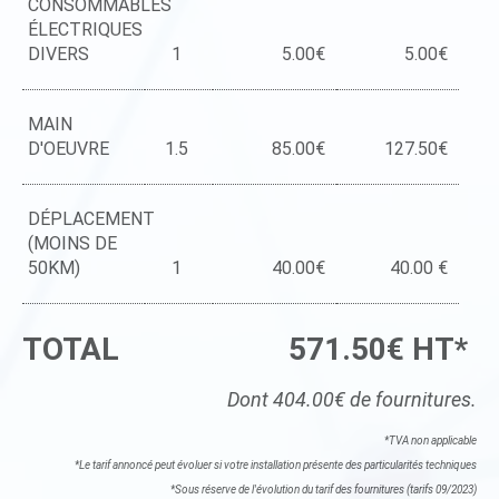
CONSOMMABLES
ÉLECTRIQUES
DIVERS
1
5.00€
5.00€
MAIN
D'OEUVRE
1.5
85.00€
127.50€
DÉPLACEMENT
(MOINS DE
50KM)
1
40.00€
40.00 €
TOTAL
571.50€ HT*
Dont 404.00€ de fournitures.
*TVA non applicable
*Le tarif annoncé peut évoluer si votre installation présente des particularités techniques
*Sous réserve de l'évolution du tarif des fournitures (tarifs 09/2023)