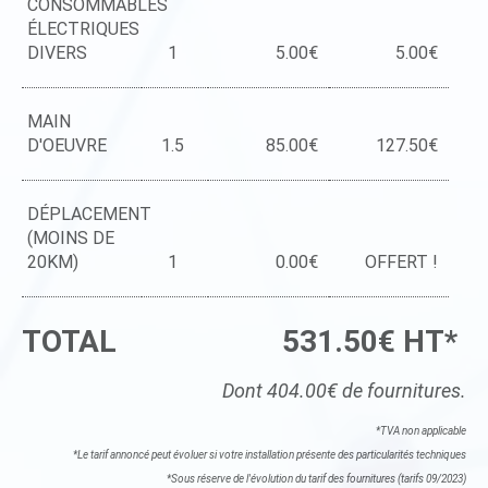
CONSOMMABLES
ÉLECTRIQUES
DIVERS
1
5.00€
5.00€
MAIN
D'OEUVRE
1.5
85.00€
127.50€
DÉPLACEMENT
(MOINS DE
20KM)
1
0.00€
OFFERT !
TOTAL
531.50€ HT*
Dont 404.00€ de fournitures.
*TVA non applicable
*Le tarif annoncé peut évoluer si votre installation présente des particularités techniques
*Sous réserve de l'évolution du tarif des fournitures (tarifs 09/2023)