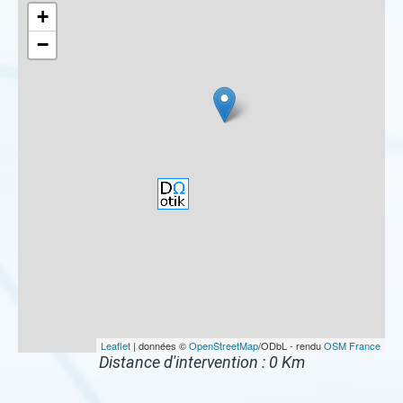
+
−
Leaflet
| données ©
OpenStreetMap
/ODbL - rendu
OSM France
Distance d'intervention : 0 Km