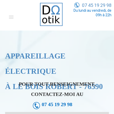
07 45 19 29 98
Du lundi au vendredi, de
09h à 22h
Domotique
Electricité Générale
Communication
APPAREILLAGE
Tarifs
ÉLECTRIQUE
POUR TOUT RENSEIGNEMENT,
À LE BOIS ROBERT - 76590
CONTACTEZ-MOI AU
07 45 19 29 98