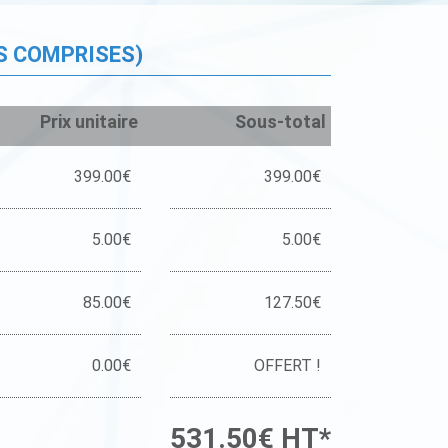
S COMPRISES)
Prix unitaire
Sous-total
399.00€
399.00€
5.00€
5.00€
85.00€
127.50€
0.00€
OFFERT !
531.50€ HT*