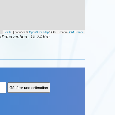
Leaflet
| données ©
OpenStreetMap
/ODbL - rendu
OSM France
d'intervention : 15.74 Km