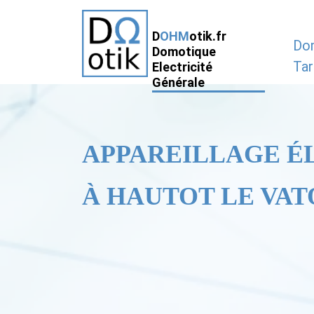
D
OHM
otik.fr
Do
Domotique
Tar
Electricité
Générale
APPAREILLAGE É
À HAUTOT LE VATOI