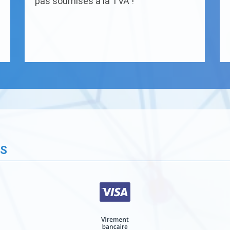
pas soumises à la TVA !
ÉS