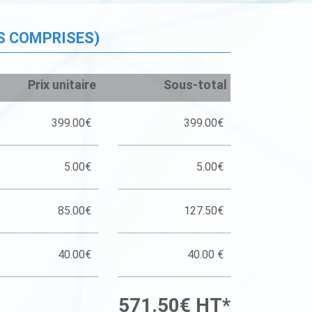
S COMPRISES)
Prix unitaire
Sous-total
399.00€
399.00€
5.00€
5.00€
85.00€
127.50€
40.00€
40.00 €
571.50€ HT*