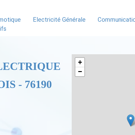
motique
Electricité Générale
Communicati
ifs
+
LECTRIQUE
−
S - 76190