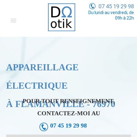
07 45 19 29 98
Du lundi au vendredi, de
09h à 22h
Domotique
Electricité Générale
Communication
APPAREILLAGE
Tarifs
ÉLECTRIQUE
POUR TOUT RENSEIGNEMENT,
À FLAMANVILLE - 76970
CONTACTEZ-MOI AU
07 45 19 29 98