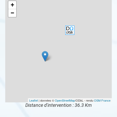
+
−
Leaflet
| données ©
OpenStreetMap
/ODbL - rendu
OSM France
Distance d'intervention : 36.3 Km