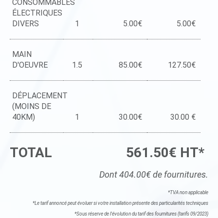
CONSOMMABLES
ÉLECTRIQUES
DIVERS
1
5.00€
5.00€
MAIN
D'OEUVRE
1.5
85.00€
127.50€
DÉPLACEMENT
(MOINS DE
40KM)
1
30.00€
30.00 €
TOTAL
561.50€ HT*
Dont 404.00€ de fournitures.
*TVA non applicable
*Le tarif annoncé peut évoluer si votre installation présente des particularités techniques
*Sous réserve de l'évolution du tarif des fournitures (tarifs 09/2023)