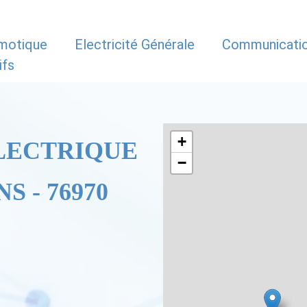
motique
Electricité Générale
Communicati
ifs
+
LECTRIQUE
−
S - 76970