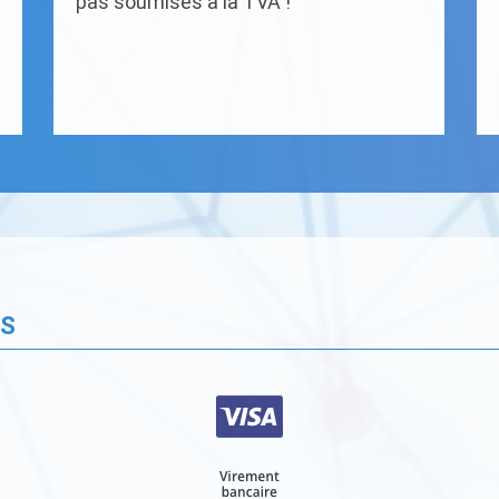
pas soumises à la TVA !
ÉS