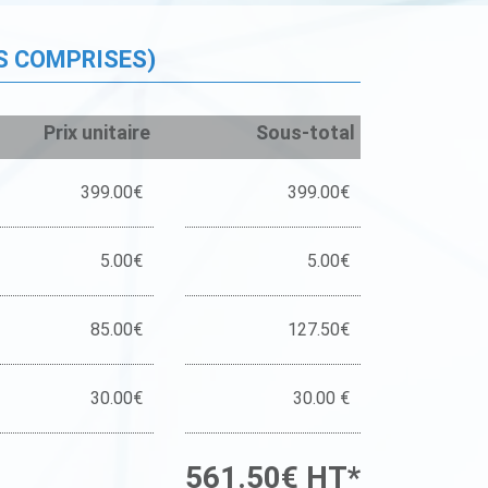
S COMPRISES)
Prix unitaire
Sous-total
399.00€
399.00€
5.00€
5.00€
85.00€
127.50€
30.00€
30.00 €
561.50€ HT*