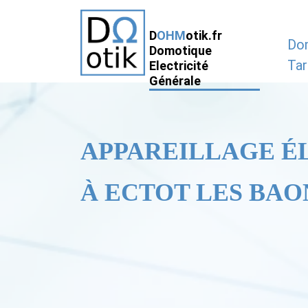
D
OHM
otik.fr
Do
Domotique
Tar
Electricité
Générale
APPAREILLAGE É
À ECTOT LES BAON