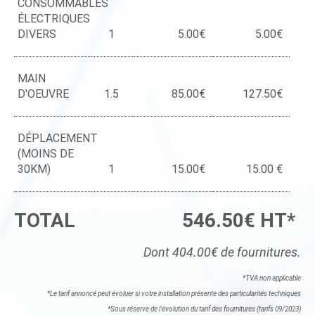
CONSOMMABLES
ÉLECTRIQUES
DIVERS
1
5.00€
5.00€
MAIN
D'OEUVRE
1.5
85.00€
127.50€
DÉPLACEMENT
(MOINS DE
30KM)
1
15.00€
15.00 €
TOTAL
546.50€ HT*
Dont 404.00€ de fournitures.
*TVA non applicable
*Le tarif annoncé peut évoluer si votre installation présente des particularités techniques
*Sous réserve de l'évolution du tarif des fournitures (tarifs 09/2023)