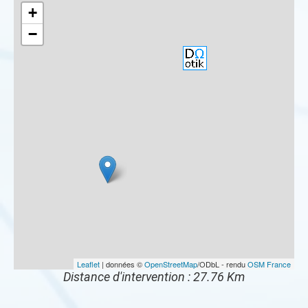
+
−
Leaflet
| données ©
OpenStreetMap
/ODbL - rendu
OSM France
Distance d'intervention : 27.76 Km