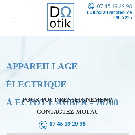
07 45 19 29 98
Du lundi au vendredi, de
09h à 22h
Domotique
Electricité Générale
Communication
APPAREILLAGE
Tarifs
ÉLECTRIQUE
POUR TOUT RENSEIGNEMENT,
À ECTOT L AUBER - 76760
CONTACTEZ-MOI AU
07 45 19 29 98