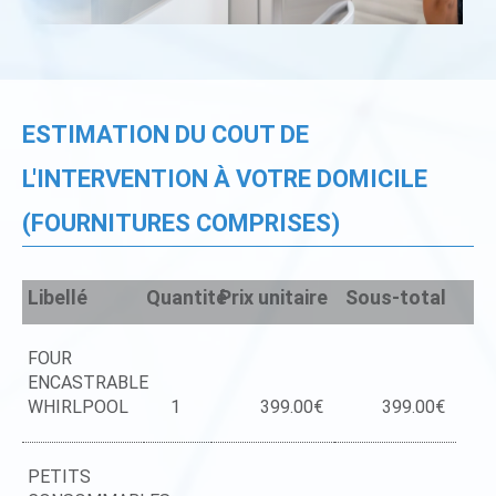
ESTIMATION DU COUT DE
L'INTERVENTION À VOTRE DOMICILE
(FOURNITURES COMPRISES)
Libellé
Quantité
Prix unitaire
Sous-total
FOUR
ENCASTRABLE
WHIRLPOOL
1
399.00€
399.00€
PETITS