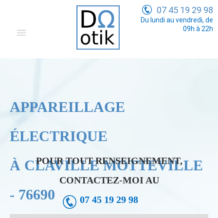
07 45 19 29 98
Du lundi au vendredi, de
09h à 22h
Domotique
Electricité Générale
Communication
APPAREILLAGE
Tarifs
ÉLECTRIQUE
POUR TOUT RENSEIGNEMENT,
À CLAVILLE MOTTEVILLE
CONTACTEZ-MOI AU
- 76690
07 45 19 29 98