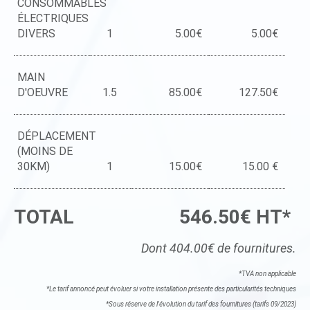
CONSOMMABLES
ÉLECTRIQUES
DIVERS
1
5.00€
5.00€
MAIN
D'OEUVRE
1.5
85.00€
127.50€
DÉPLACEMENT
(MOINS DE
30KM)
1
15.00€
15.00 €
TOTAL
546.50€ HT*
Dont 404.00€ de fournitures.
*TVA non applicable
*Le tarif annoncé peut évoluer si votre installation présente des particularités techniques
*Sous réserve de l'évolution du tarif des fournitures (tarifs 09/2023)