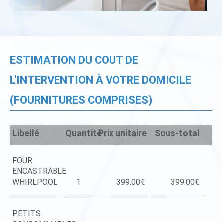
ESTIMATION DU COUT DE
L'INTERVENTION À VOTRE DOMICILE
(FOURNITURES COMPRISES)
Libellé
Quantité
Prix unitaire
Sous-total
FOUR
ENCASTRABLE
WHIRLPOOL
1
399.00€
399.00€
PETITS