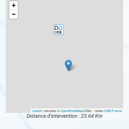
+
−
Leaflet
| données ©
OpenStreetMap
/ODbL - rendu
OSM France
Distance d'intervention : 23.64 Km