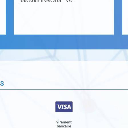
pas soumises à la TVA !
ÉS