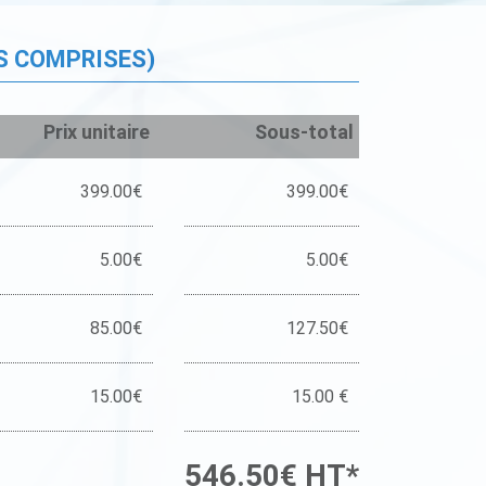
S COMPRISES)
Prix unitaire
Sous-total
399.00€
399.00€
5.00€
5.00€
85.00€
127.50€
15.00€
15.00 €
546.50€ HT*