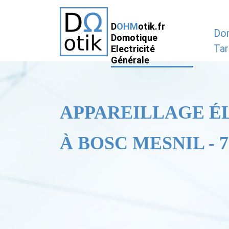
D
OHM
otik.fr
Do
Domotique
Tar
Electricité
Générale
APPAREILLAGE É
À BOSC MESNIL - 7