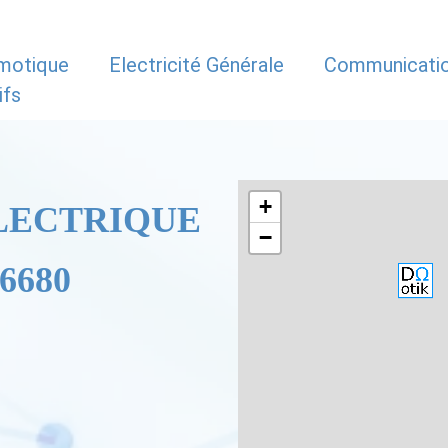
motique
Electricité Générale
Communicati
ifs
+
LECTRIQUE
−
6680